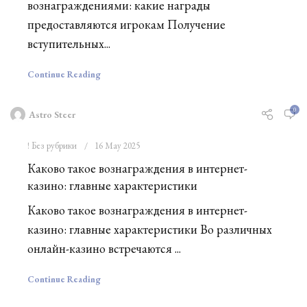
вознаграждениями: какие награды
предоставляются игрокам Получение
вступительных...
Continue Reading
0
Astro Steer
! Без рубрики
16 May 2025
Каково такое вознаграждения в интернет-
казино: главные характеристики
Каково такое вознаграждения в интернет-
казино: главные характеристики Во различных
онлайн-казино встречаются ...
Continue Reading