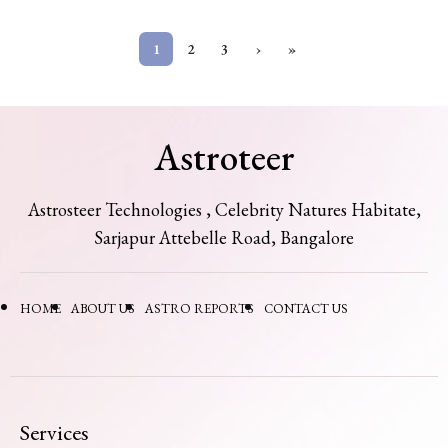
1
2
3
›
»
Astroteer
Astrosteer Technologies , Celebrity Natures Habitate,
Sarjapur Attebelle Road, Bangalore
HOME
ABOUT US
ASTRO REPORTS
CONTACT US
Services