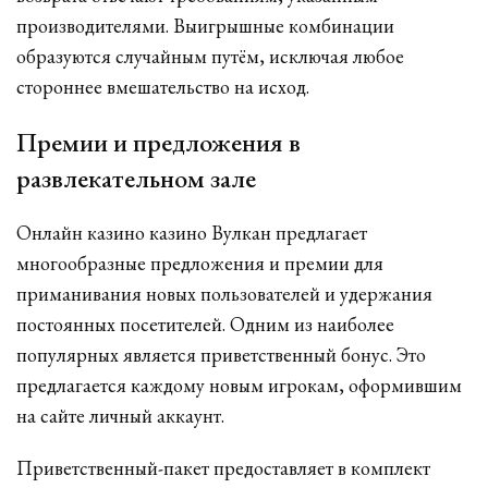
производителями. Выигрышные комбинации
образуются случайным путём, исключая любое
стороннее вмешательство на исход.
Премии и предложения в
развлекательном зале
Онлайн казино казино Вулкан предлагает
многообразные предложения и премии для
приманивания новых пользователей и удержания
постоянных посетителей. Одним из наиболее
популярных является приветственный бонус. Это
предлагается каждому новым игрокам, оформившим
на сайте личный аккаунт.
Приветственный-пакет предоставляет в комплект