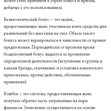
может стать причиной к утрате бонуса и призов,
добытых с его использованием.
Безвложенческий бонус − это акция,
предоставляющее шанс участникам взять средства для
развлечений без внесения на счет. Объем такого
бонуса может варьироваться в зависимости от правил
предложения. Периодически от времени время
бездепозитный бонус выдается за проявление
определенной деятельности (вступление в группы и
каналы бренда, скачивание и установка клиентского
приложения, прочие действия, обозначенные
правилами).
Кэшбек − это система, предоставляющая шанс
получать обратно часть затраченных на пари
финансов. Зачисление осуществляется на основе