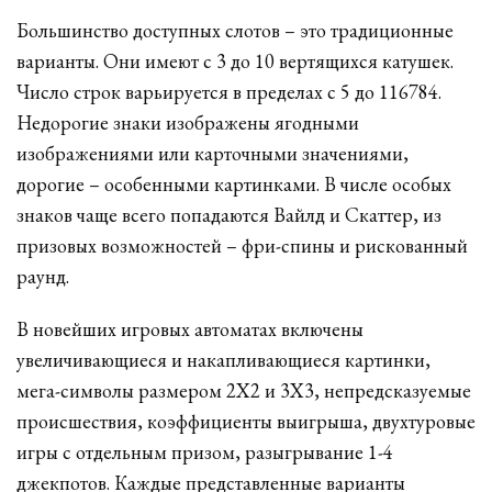
Большинство доступных слотов – это традиционные
варианты. Они имеют с 3 до 10 вертящихся катушек.
Число строк варьируется в пределах с 5 до 116784.
Недорогие знаки изображены ягодными
изображениями или карточными значениями,
дорогие – особенными картинками. В числе особых
знаков чаще всего попадаются Вайлд и Скаттер, из
призовых возможностей – фри-спины и рискованный
раунд.
В новейших игровых автоматах включены
увеличивающиеся и накапливающиеся картинки,
мега-символы размером 2X2 и 3X3, непредсказуемые
происшествия, коэффициенты выигрыша, двухтуровые
игры с отдельным призом, разыгрывание 1-4
джекпотов. Каждые представленные варианты