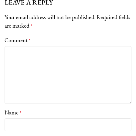
LEAVE A REPLY
Your email address will not be published.
Required fields
are marked
*
Comment
*
Name
*