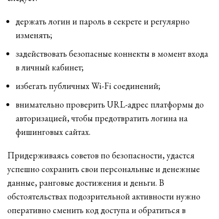
держать логин и пароль в секрете и регулярно
изменять;
задействовать безопасные коннекты в момент входа
в личный кабинет;
избегать публичных Wi-Fi соединений;
внимательно проверить URL-адрес платформы до
авторизацией, чтобы предотвратить логина на
фишинговых сайтах.
Придерживаясь советов по безопасности, удастся
успешно сохранить свои персональные и денежные
данные, ранговые достижения и деньги. В
обстоятельствах подозрительной активности нужно
оперативно сменить код доступа и обратиться в