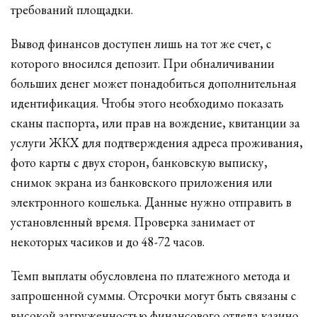
требований площадки.
Вывод финансов доступен лишь на тот же счет, с
которого вносился депозит. При обналичивании
больших денег может понадобиться дополнительная
идентификация. Чтобы этого необходимо показать
сканы паспорта, или прав на вождение, квитанции за
услуги ЖКХ для подтверждения адреса проживания,
фото карты с двух сторон, банковскую выписку,
снимок экрана из банковского приложения или
электронного кошелька. Данные нужно отправить в
установленный время. Проверка занимает от
некоторых часиков и до 48-72 часов.
Темп выплаты обусловлена по платежного метода и
запрошенной суммы. Отсрочки могут быть связаны с
высокой загруженностью финансового отдела казино.