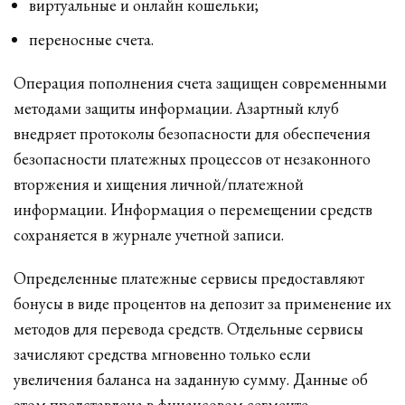
виртуальные и онлайн кошельки;
переносные счета.
Операция пополнения счета защищен современными
методами защиты информации. Азартный клуб
внедряет протоколы безопасности для обеспечения
безопасности платежных процессов от незаконного
вторжения и хищения личной/платежной
информации. Информация о перемещении средств
сохраняется в журнале учетной записи.
Определенные платежные сервисы предоставляют
бонусы в виде процентов на депозит за применение их
методов для перевода средств. Отдельные сервисы
зачисляют средства мгновенно только если
увеличения баланса на заданную сумму. Данные об
этом представлена в финансовом сегменте.