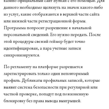
казино официальный сайт Вулкан с его помощью. Для
данного необходимо щелкнуть на значок какого-либо
из услуг, какие отображаются в верхней части сайта
или нижней части регистрационной формы.
Программа попросит разрешение к начальной
персональной сведений. Его нужно передать. После
этой процедуры свежий геймер будет точно
идентифицирован, а пара учетные записи
синхронизируются.
По регламенту на платформе разрешается
зарегистрировать только один неповторимый
профиль. Дубликаты профильных записей, которые
выявит система безопасности при регулярной или
частной проверке, попадут под пожизненную
блокировку без права вывода выигрышей.