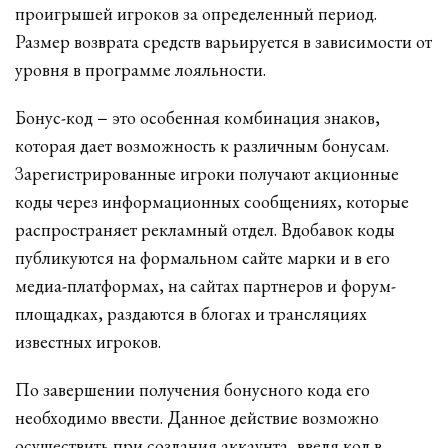
проигрышей игроков за определенный период.
Размер возврата средств варьируется в зависимости от
уровня в программе лояльности.
Бонус-код − это особенная комбинация знаков,
которая дает возможность к различным бонусам.
Зарегистрированные игроки получают акционные
коды через информационных сообщениях, которые
распространяет рекламный отдел. Вдобавок коды
публикуются на формальном сайте марки и в его
медиа-платформах, на сайтах партнеров и форум-
площадках, раздаются в блогах и трансляциях
известных игроков.
По завершении получения бонусного кода его
необходимо ввести. Данное действие возможно
осуществить при создания аккаунта, введя код в