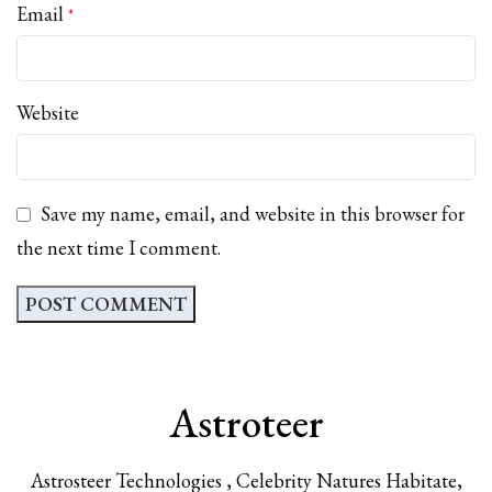
Email
*
Website
Save my name, email, and website in this browser for
the next time I comment.
Astroteer
Astrosteer Technologies , Celebrity Natures Habitate,