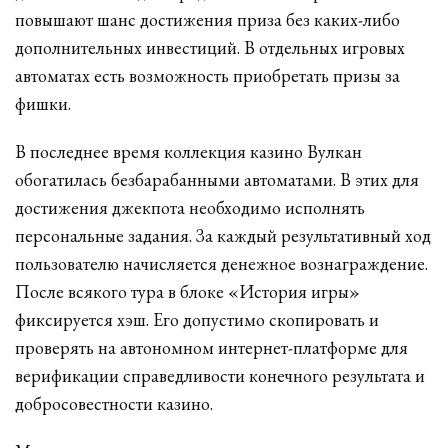
повышают шанс достижения приза без каких-либо
дополнительных инвестиций. В отдельных игровых
автоматах есть возможность приобретать призы за
фишки.
В последнее время коллекция казино Вулкан
обогатилась безбарабанными автоматами. В этих для
достижения джекпота необходимо исполнять
персональные задания. За каждый результативный ход
пользователю начисляется денежное вознаграждение.
После всякого тура в блоке «История игры»
фиксируется хэш. Его допустимо скопировать и
проверять на автономном интернет-платформе для
верификации справедливости конечного результата и
добросовестности казино.