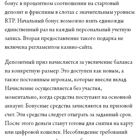
бонус в процентном соотношении на стартовый
депозит и фриспины в слотах с значительным уровнем
RTP. Начальный бонус возможно взять единожды
единственный раз на каждый персональный учетную
запись. Вторая предоставление такого подарка не
включена регламентом казино-сайта.
Депозитный приз начисляется за увеличение баланса
на конкретную размер. Это доступен как новым, а
также постоянным игрокам, которые внесли вклад.
Начисление осуществляется без участия,
моментально, когда средства поступают на основной
аккаунт. Бонусные средства зачисляются на призовой
счет. Эти средства следует отыграть за заданный срок.
После этого деньги станут готовы для снятия на карту
или цифровой кошелек. Несоблюдение требований