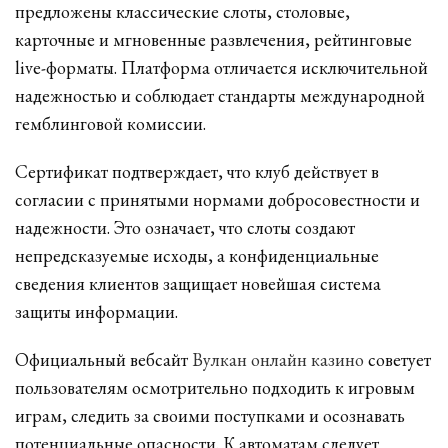
предложены классические слоты, столовые,
карточные и мгновенные развлечения, рейтинговые
live-форматы. Платформа отличается исключительной
надежностью и соблюдает стандарты международной
гемблинговой комиссии.
Сертификат подтверждает, что клуб действует в
согласии с принятыми нормами добросовестности и
надежности. Это означает, что слоты создают
непредсказуемые исходы, а конфиденциальные
сведения клиентов защищает новейшая система
защиты информации.
Официальный вебсайт
Вулкан онлайн казино
советует
пользователям осмотрительно подходить к игровым
играм, следить за своими поступками и осознавать
потенциальные опасности. К автоматам следует