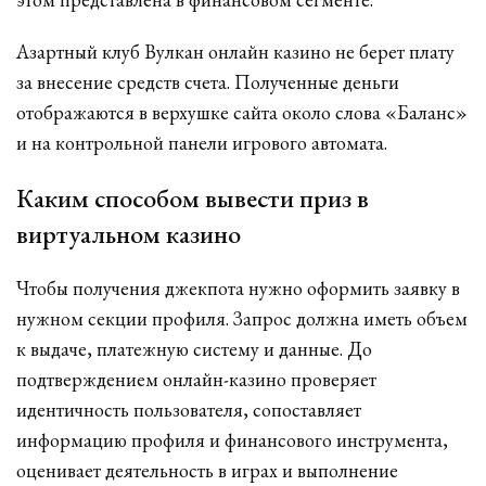
Азартный клуб Вулкан онлайн казино не берет плату
за внесение средств счета. Полученные деньги
отображаются в верхушке сайта около слова «Баланс»
и на контрольной панели игрового автомата.
Каким способом вывести приз в
виртуальном казино
Чтобы получения джекпота нужно оформить заявку в
нужном секции профиля. Запрос должна иметь объем
к выдаче, платежную систему и данные. До
подтверждением онлайн-казино проверяет
идентичность пользователя, сопоставляет
информацию профиля и финансового инструмента,
оценивает деятельность в играх и выполнение