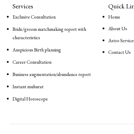
Services
Quick Li
Exclusive Consultation
Home
About Us
Bride/groom matchmaking report with
characteristics
Astro Service
Auspicious Birth planning
Contact Us
Career Consultation
Business augmentation/abundance report
Instant muhurat
Digital Horoscope