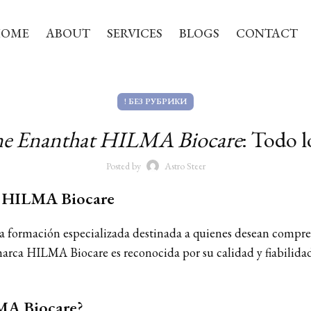
HOME
ABOUT
SERVICES
BLOGS
CONTACT
! БЕЗ РУБРИКИ
ne Enanthat HILMA Biocare
: Todo l
Posted by
Astro Steer
t HILMA Biocare
a formación especializada destinada a quienes desean compre
marca HILMA Biocare es reconocida por su calidad y fiabilida
MA Biocare
?