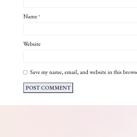
Name
*
Website
Save my name, email, and website in this brows