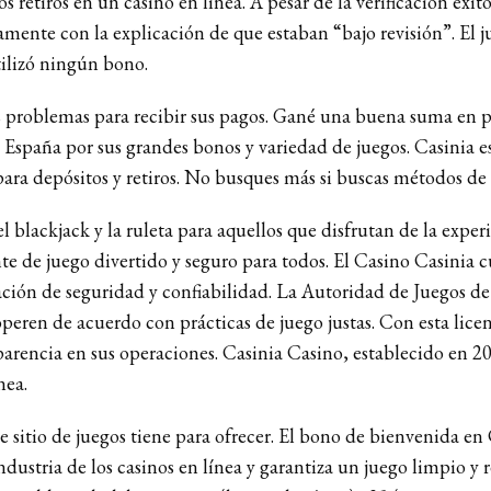
tiros en un casino en línea. A pesar de la verificación exitosa
amente con la explicación de que estaban “bajo revisión”. El 
utilizó ningún bono.
los problemas para recibir sus pagos. Gané una buena suma en p
 España por sus grandes bonos y variedad de juegos. Casinia e
ra depósitos y retiros. No busques más si buscas métodos de p
blackjack y la ruleta para aquellos que disfrutan de la experi
e de juego divertido y seguro para todos. El Casino Casinia c
ación de seguridad y confiabilidad. La Autoridad de Juegos de
 operen de acuerdo con prácticas de juego justas. Con esta li
sparencia en sus operaciones. Casinia Casino, establecido en 
nea.
itio de juegos tiene para ofrecer. El bono de bienvenida en 
dustria de los casinos en línea y garantiza un juego limpio y 