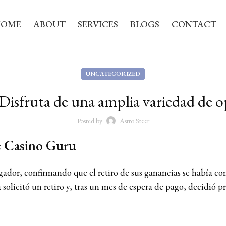
HOME
ABOUT
SERVICES
BLOGS
CONTACT
UNCATEGORIZED
 Disfruta de una amplia variedad de o
Posted by
Astro Steer
e Casino Guru
ugador, confirmando que el retiro de sus ganancias se había c
solicitó un retiro y, tras un mes de espera de pago, decidió 