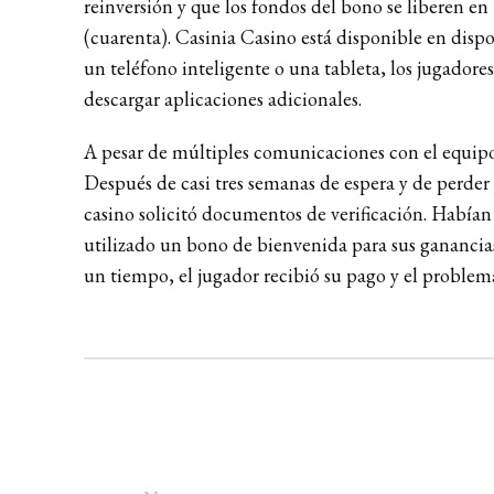
reinversión y que los fondos del bono se liberen en 
(cuarenta). Casinia Casino está disponible en dispos
un teléfono inteligente o una tableta, los jugador
descargar aplicaciones adicionales.
A pesar de múltiples comunicaciones con el equipo d
Después de casi tres semanas de espera y de perder 
casino solicitó documentos de verificación. Habían
utilizado un bono de bienvenida para sus ganancias 
un tiempo, el jugador recibió su pago y el problema