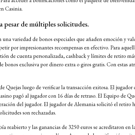
 Para acceder a bonificaciones como el paquete de bienvenida
en Casinia.
 pesar de múltiples solicitudes.
on una variedad de bonos especiales que añaden emoción y valor
etir por impresionantes recompensas en efectivo. Para aquell
tión de cuenta personalizada, cashback y límites de retiro m
e bonos exclusiva por dinero extra o giros gratis. Con estas at
 Quejas luego de verificar la transacción exitosa. El jugador 
 casino pagó al jugador con 16 días de retraso. El Equipo de 
eración del jugador. El jugador de Alemania solicitó el retiro
solicitudes son rechazadas.
ía reabierto y las ganancias de 3250 euros se acreditaron en l