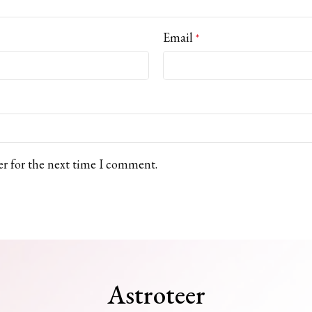
Email
*
er for the next time I comment.
Astroteer