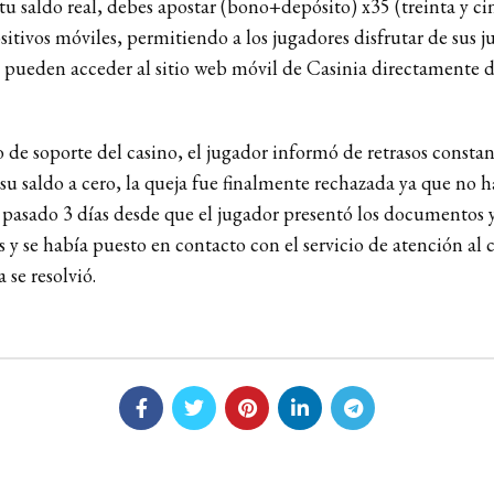
tu saldo real, debes apostar (bono+depósito) x35 (treinta y cinc
itivos móviles, permitiendo a los jugadores disfrutar de sus j
es pueden acceder al sitio web móvil de Casinia directamente 
e soporte del casino, el jugador informó de retrasos constante
su saldo a cero, la queja fue finalmente rechazada ya que no ha
 pasado 3 días desde que el jugador presentó los documentos 
y se había puesto en contacto con el servicio de atención al 
 se resolvió.