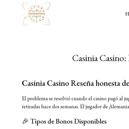
Casinia Casino:
Casinia Casino Reseña honesta d
El problema se resolvió cuando el casino pagó al j
retiradas hace dos semanas. El jugador de Alemania 
🎉 Tipos de Bonos Disponibles