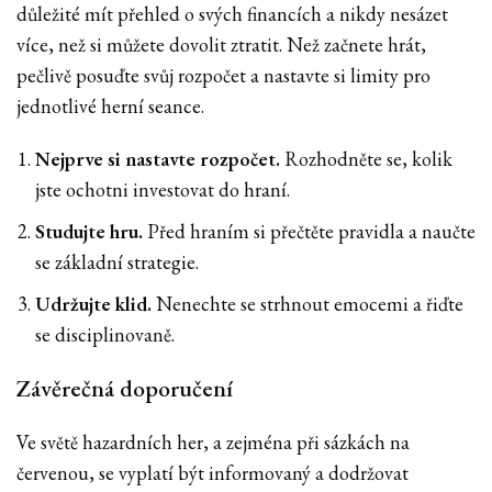
důležité mít přehled o svých financích a nikdy nesázet
více, než si můžete dovolit ztratit. Než začnete hrát,
pečlivě posuďte svůj rozpočet a nastavte si limity pro
jednotlivé herní seance.
Nejprve si nastavte rozpočet.
Rozhodněte se, kolik
jste ochotni investovat do hraní.
Studujte hru.
Před hraním si přečtěte pravidla a naučte
se základní strategie.
Udržujte klid.
Nenechte se strhnout emocemi a řiďte
se disciplinovaně.
Závěrečná doporučení
Ve světě hazardních her, a zejména při sázkách na
červenou, se vyplatí být informovaný a dodržovat