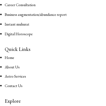
Career Consultation
Business augmentation/abundance report
Instant muhurat
Digital Horoscope
Quick Links
Home
About Us
Astro Services
Contact Us
Explore