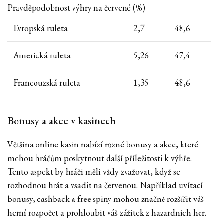
Pravděpodobnost výhry na červené (%)
Evropská ruleta
2,7
48,6
Americká ruleta
5,26
47,4
Francouzská ruleta
1,35
48,6
Bonusy a akce v kasinech
Většina online kasin nabízí různé bonusy a akce, které
mohou hráčům poskytnout další příležitosti k výhře.
Tento aspekt by hráči měli vždy zvažovat, když se
rozhodnou hrát a vsadit na červenou. Například uvítací
bonusy, cashback a free spiny mohou značně rozšířit váš
herní rozpočet a prohloubit váš zážitek z hazardních her.