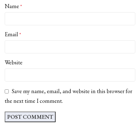
Name
*
Email
*
Website
Save my name, email, and website in this browser for
the next time I comment.