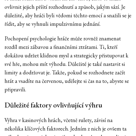
ovlivnit jejich příští rozhodnutí a způsob, jakým sází. Je
důležité, aby hráči byli vědomi těchto emocí a snažili se je
řídit, aby se vyhnuli impulzivnímu jednání.
Pochopení psychologie hráče může rovněž znamenat
rozdíl mezi zábavou a finančními ztrátami. Ti, kteří
dokážou udržet klidnou mysl a strategicky přistupovat k
své hře, mohou mít výhodu. Důležité je také nastavit si
limity a dodržovat je. Takže, pokud se rozhodnete začít
hrát a vsadíte na červenou, udělejte si čas na to, abyste se
připravili.
Důležité faktory ovlivňující výhru
Výhra v kasinových hrách, včetně rulety, závisí na
několika klíčových faktorech. Jedním z nich je ovšem ta