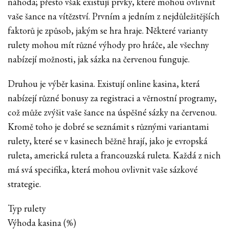
náhoda; přesto však existují prvky, které mohou ovlivnit
vaše šance na vítězství. Prvním a jedním z nejdůležitějších
faktorů je způsob, jakým se hra hraje. Některé varianty
rulety mohou mít různé výhody pro hráče, ale všechny
nabízejí možnosti, jak sázka na červenou funguje.
Druhou je výběr kasina. Existují online kasina, která
nabízejí různé bonusy za registraci a věrnostní programy,
což může zvýšit vaše šance na úspěšné sázky na červenou.
Kromě toho je dobré se seznámit s různými variantami
rulety, které se v kasinech běžně hrají, jako je evropská
ruleta, americká ruleta a francouzská ruleta. Každá z nich
má svá specifika, která mohou ovlivnit vaše sázkové
strategie.
Typ rulety
Výhoda kasina (%)