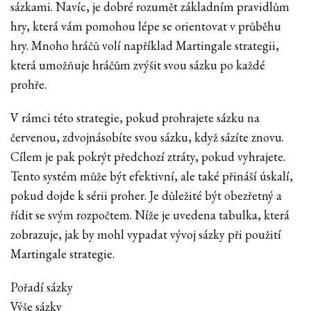
sázkami. Navíc, je dobré rozumět základním pravidlům
hry, která vám pomohou lépe se orientovat v průběhu
hry. Mnoho hráčů volí například Martingale strategii,
která umožňuje hráčům zvýšit svou sázku po každé
prohře.
V rámci této strategie, pokud prohrajete sázku na
červenou, zdvojnásobíte svou sázku, když sázíte znovu.
Cílem je pak pokrýt předchozí ztráty, pokud vyhrajete.
Tento systém může být efektivní, ale také přináší úskalí,
pokud dojde k sérii proher. Je důležité být obezřetný a
řídit se svým rozpočtem. Níže je uvedena tabulka, která
zobrazuje, jak by mohl vypadat vývoj sázky při použití
Martingale strategie.
Pořadí sázky
Výše sázky