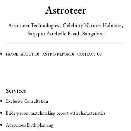
Astroteer
Astrosteer Technologies , Celebrity Natures Habitate,
Sarjapur Attebelle Road, Bangalore
HOME
ABOUT US
ASTRO REPORTS
CONTACT US
Services
Exclusive Consultation
Bride/groom matchmaking report with characteristics
Auspicious Birth planning