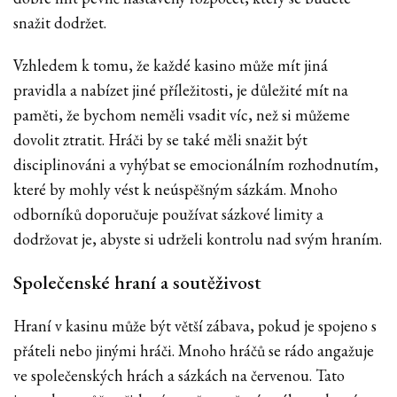
snažit dodržet.
Vzhledem k tomu, že každé kasino může mít jiná
pravidla a nabízet jiné příležitosti, je důležité mít na
paměti, že bychom neměli vsadit víc, než si můžeme
dovolit ztratit. Hráči by se také měli snažit být
disciplinováni a vyhýbat se emocionálním rozhodnutím,
které by mohly vést k neúspěšným sázkám. Mnoho
odborníků doporučuje používat sázkové limity a
dodržovat je, abyste si udrželi kontrolu nad svým hraním.
Společenské hraní a soutěživost
Hraní v kasinu může být větší zábava, pokud je spojeno s
přáteli nebo jinými hráči. Mnoho hráčů se rádo angažuje
ve společenských hrách a sázkách na červenou. Tato