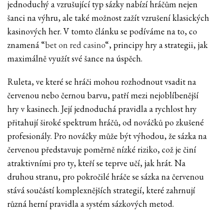
jednoduchý a vzrušující typ sázky nabízí hráčům nejen
šanci na výhru, ale také možnost zažít vzrušení klasických
kasinových her. V tomto článku se podíváme na to, co
znamená “
bet on red casino
“, principy hry a strategii, jak
maximálně využít své šance na úspěch.
Ruleta, ve které se hráči mohou rozhodnout vsadit na
červenou nebo černou barvu, patří mezi nejoblíbenější
hry v kasinech. Její jednoduchá pravidla a rychlost hry
přitahují široké spektrum hráčů, od nováčků po zkušené
profesionály. Pro nováčky může být výhodou, že sázka na
červenou představuje poměrně nízké riziko, což je činí
atraktivními pro ty, kteří se teprve učí, jak hrát. Na
druhou stranu, pro pokročilé hráče se sázka na červenou
stává součástí komplexnějších strategií, které zahrnují
různá herní pravidla a systém sázkových metod.