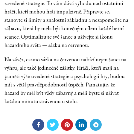
zavedené strategie. To vám dává výhodu nad ostatními
hráči, kteří mohou hrát impulzivně. Připravte se,
stanovte si limity a znalostní základnu a nezapomeňte na
zábavu, která by měla být konečným cílem každé herní
seance. Optimalizujte své šance a užívejte si ikonu
hazardního světa — sázku na červenou.
Na závěr, casino sázka na červenou nabízí nejen šanci na
výhru, ale také jedinečné zážitky. Hráči, kteří mají na
paměti výše uvedené strategie a psychologii hry, budou
mít s větší pravděpodobností úspěch. Pamatujte, že
hazard by měl být vždy zábavný a měli byste si užívat
každou minutu strávenou u stolu.