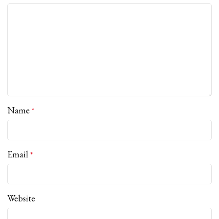
Name
*
Email
*
Website