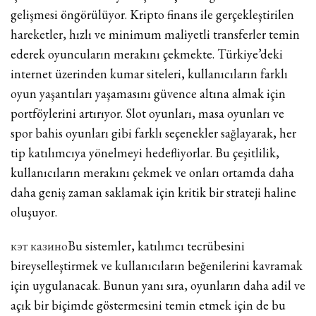
gelişmesi öngörülüyor. Kripto finans ile gerçekleştirilen
hareketler, hızlı ve minimum maliyetli transferler temin
ederek oyuncuların merakını çekmekte. Türkiye’deki
internet üzerinden kumar siteleri, kullanıcıların farklı
oyun yaşantıları yaşamasını güvence altına almak için
portföylerini artırıyor. Slot oyunları, masa oyunları ve
spor bahis oyunları gibi farklı seçenekler sağlayarak, her
tip katılımcıya yönelmeyi hedefliyorlar. Bu çeşitlilik,
kullanıcıların merakını çekmek ve onları ortamda daha
daha geniş zaman saklamak için kritik bir strateji haline
oluşuyor.
кэт казино
Bu sistemler, katılımcı tecrübesini
bireyselleştirmek ve kullanıcıların beğenilerini kavramak
için uygulanacak. Bunun yanı sıra, oyunların daha adil ve
açık bir biçimde göstermesini temin etmek için de bu