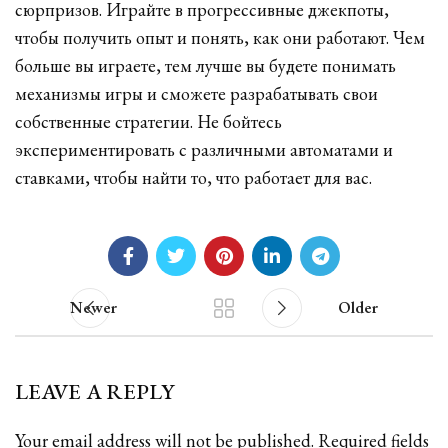
сюрпризов. Играйте в прогрессивные джекпоты,
чтобы получить опыт и понять, как они работают. Чем
больше вы играете, тем лучше вы будете понимать
механизмы игры и сможете разрабатывать свои
собственные стратегии. Не бойтесь
экспериментировать с различными автоматами и
ставками, чтобы найти то, что работает для вас.
Newer
Older
LEAVE A REPLY
Your email address will not be published.
Required fields