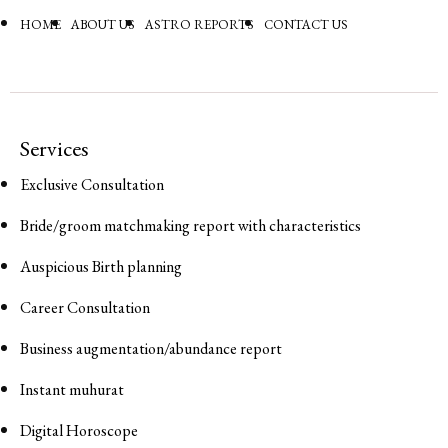
HOME
ABOUT US
ASTRO REPORTS
CONTACT US
Services
Exclusive Consultation
Bride/groom matchmaking report with characteristics
Auspicious Birth planning
Career Consultation
Business augmentation/abundance report
Instant muhurat
Digital Horoscope