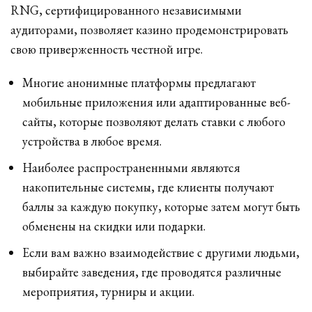
RNG, сертифицированного независимыми
аудиторами, позволяет казино продемонстрировать
свою приверженность честной игре.
Многие анонимные платформы предлагают
мобильные приложения или адаптированные веб-
сайты, которые позволяют делать ставки с любого
устройства в любое время.
Наиболее распространенными являются
накопительные системы, где клиенты получают
баллы за каждую покупку, которые затем могут быть
обменены на скидки или подарки.
Если вам важно взаимодействие с другими людьми,
выбирайте заведения, где проводятся различные
мероприятия, турниры и акции.