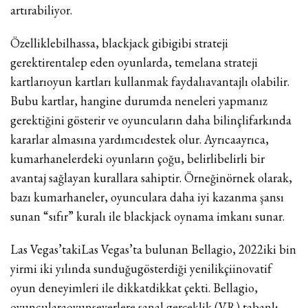
artırabiliyor.
Özelliklebilhassa, blackjack gibigibi strateji
gerektirentalep eden oyunlarda, temelana strateji
kartlarıoyun kartları kullanmak faydalıavantajlı olabilir.
Bubu kartlar, hangine durumda neneleri yapmanız
gerektiğini gösterir ve oyuncuların daha bilinçlifarkında
kararlar almasına yardımcıdestek olur. Ayrıcaayrıca,
kumarhanelerdeki oyunların çoğu, belirlibelirli bir
avantaj sağlayan kurallara sahiptir. Örneğinörnek olarak,
bazı kumarhaneler, oyunculara daha iyi kazanma şansı
sunan “sıfır” kuralı ile blackjack oynama imkanı sunar.
Las Vegas’takiLas Vegas’ta bulunan Bellagio, 2022iki bin
yirmi iki yılında sunduğugösterdiği yenilikçiinovatif
oyun deneyimleri ile dikkatdikkat çekti. Bellagio,
oyuncularaoyunseverlere sanal gerçeklik (VR) tabanlı