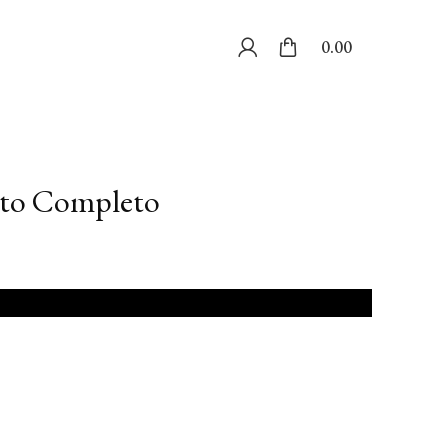
0.00
nto Completo