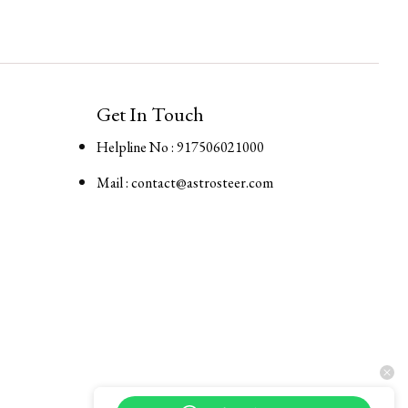
Get In Touch
Helpline No : 917506021000
Mail : contact@astrosteer.com