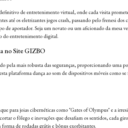
finitivo de entretenimento virtual, onde cada visita promet
es até os eletrizantes jogos crash, passando pelo frenesi dos ca
ipo de apostador. Seja um novato ou um aficionado da mesa ve
 do entretenimento digital.
ta no Site GIZBO
do pela mais robusta das seguranças, proporcionando uma porta
 esta plataforma dança ao som de dispositivos móveis como se 
que para joias cibernéticas como "Gates of Olympus" e a irresi
cortar o fôlego e inovações que desafiam os sentidos, cada gi
 forma de rodadas grátis e bônus exorbitantes.