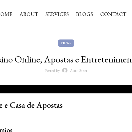
HOME
ABOUT
SERVICES
BLOGS
CONTACT
NEWS
ino Online, Apostas e Entretenime
Posted by
Astro Steer
 e Casa de Apostas
êmios