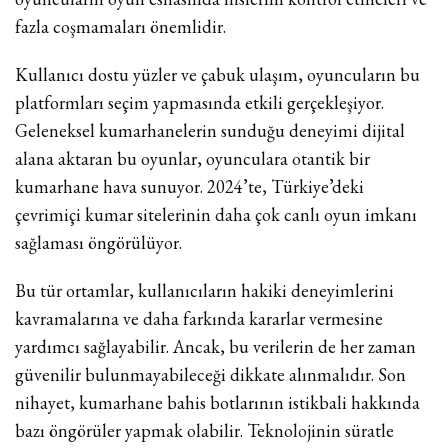
fazla coşmamaları önemlidir.
Kullanıcı dostu yüzler ve çabuk ulaşım, oyuncuların bu
platformları seçim yapmasında etkili gerçekleşiyor.
Geleneksel kumarhanelerin sunduğu deneyimi dijital
alana aktaran bu oyunlar, oyunculara otantik bir
kumarhane hava sunuyor. 2024’te, Türkiye’deki
çevrimiçi kumar sitelerinin daha çok canlı oyun imkanı
sağlaması öngörülüyor.
Bu tür ortamlar, kullanıcıların hakiki deneyimlerini
kavramalarına ve daha farkında kararlar vermesine
yardımcı sağlayabilir. Ancak, bu verilerin de her zaman
güvenilir bulunmayabileceği dikkate alınmalıdır. Son
nihayet, kumarhane bahis botlarının istikbali hakkında
bazı öngörüler yapmak olabilir. Teknolojinin süratle