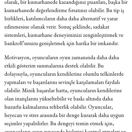
olarak, bir kumarhanede kazandığınız puanları, başka bir
kumarhanede değerlendirme fırsatınız olabilir. Bu tip iş
birlikleri, katılımcıların daha daha alternatif ve yarar
edinmesine olanak verir. Sonuç şeklinde, sadakat
sistemleri, kumarhane deneyiminizi zenginleştirmek ve
bankroll’unuzu genişletmek için harika bir imkandır.
Motivasyon, oyuncuların oyun zamanında daha daha
etkili gösterim sunmalarına destek olabilir. Bu
dolayısıyla, oyuncuların kendilerine olumlu telkinlerde
yapmaları ve başarılarını sevinçle karşılamaları faydalı
olabilir. Minik başarılar hatta, oyuncuların kendilerine
olan inançlarını yükseltebilir ve baskı altında daha
huzurlu kalmalarına rehberlik olabilir. Oyuncular,
heyecan ve stres arasında bir denge kurarak daha uygun
seçimler yapabilirler. Bu dengeyi temin etmek için,
oyuncuların oyun esnasında hislerini kontrol etmeleri ve