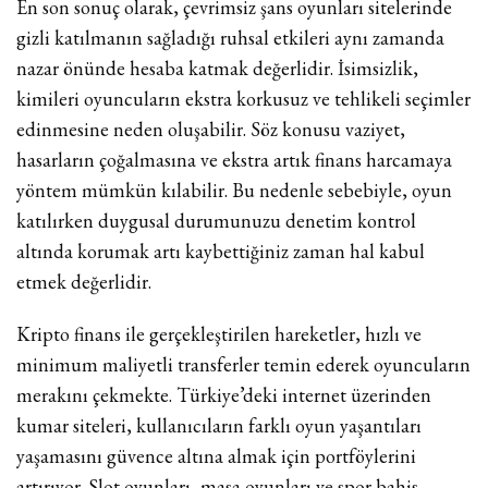
En son sonuç olarak, çevrimsiz şans oyunları sitelerinde
gizli katılmanın sağladığı ruhsal etkileri aynı zamanda
nazar önünde hesaba katmak değerlidir. İsimsizlik,
kimileri oyuncuların ekstra korkusuz ve tehlikeli seçimler
edinmesine neden oluşabilir. Söz konusu vaziyet,
hasarların çoğalmasına ve ekstra artık finans harcamaya
yöntem mümkün kılabilir. Bu nedenle sebebiyle, oyun
katılırken duygusal durumunuzu denetim kontrol
altında korumak artı kaybettiğiniz zaman hal kabul
etmek değerlidir.
Kripto finans ile gerçekleştirilen hareketler, hızlı ve
minimum maliyetli transferler temin ederek oyuncuların
merakını çekmekte. Türkiye’deki internet üzerinden
kumar siteleri, kullanıcıların farklı oyun yaşantıları
yaşamasını güvence altına almak için portföylerini
artırıyor. Slot oyunları, masa oyunları ve spor bahis