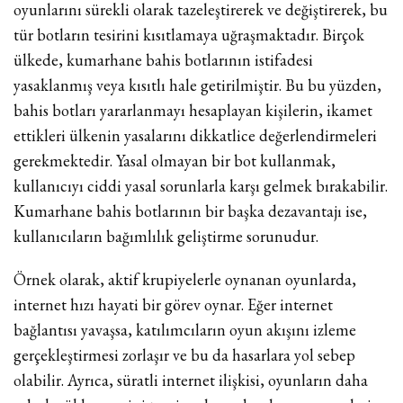
oyunlarını sürekli olarak tazeleştirerek ve değiştirerek, bu
tür botların tesirini kısıtlamaya uğraşmaktadır. Birçok
ülkede, kumarhane bahis botlarının istifadesi
yasaklanmış veya kısıtlı hale getirilmiştir. Bu bu yüzden,
bahis botları yararlanmayı hesaplayan kişilerin, ikamet
ettikleri ülkenin yasalarını dikkatlice değerlendirmeleri
gerekmektedir. Yasal olmayan bir bot kullanmak,
kullanıcıyı ciddi yasal sorunlarla karşı gelmek bırakabilir.
Kumarhane bahis botlarının bir başka dezavantajı ise,
kullanıcıların bağımlılık geliştirme sorunudur.
Örnek olarak, aktif krupiyelerle oynanan oyunlarda,
internet hızı hayati bir görev oynar. Eğer internet
bağlantısı yavaşsa, katılımcıların oyun akışını izleme
gerçekleştirmesi zorlaşır ve bu da hasarlara yol sebep
olabilir. Ayrıca, süratli internet ilişkisi, oyunların daha