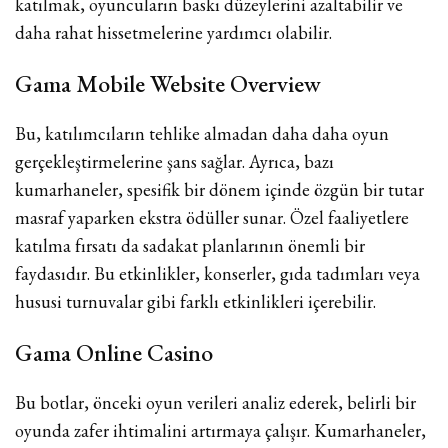
katılmak, oyuncuların baskı düzeylerini azaltabilir ve
daha rahat hissetmelerine yardımcı olabilir.
Gama Mobile Website Overview
Bu, katılımcıların tehlike almadan daha daha oyun
gerçekleştirmelerine şans sağlar. Ayrıca, bazı
kumarhaneler, spesifik bir dönem içinde özgün bir tutar
masraf yaparken ekstra ödüller sunar. Özel faaliyetlere
katılma fırsatı da sadakat planlarının önemli bir
faydasıdır. Bu etkinlikler, konserler, gıda tadımları veya
hususi turnuvalar gibi farklı etkinlikleri içerebilir.
Gama Online Casino
Bu botlar, önceki oyun verileri analiz ederek, belirli bir
oyunda zafer ihtimalini artırmaya çalışır. Kumarhaneler,