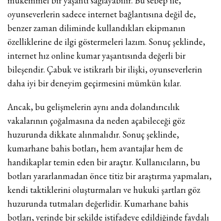
mükemmel bir yaşantı sağlayabilir. Bu sebep ile,
oyunseverlerin sadece internet bağlantısına değil de,
benzer zaman diliminde kullandıkları ekipmanın
özelliklerine de ilgi göstermeleri lazım. Sonuç şeklinde,
internet hız online kumar yaşantısında değerli bir
bileşendir. Çabuk ve istikrarlı bir ilişki, oyunseverlerin
daha iyi bir deneyim geçirmesini mümkün kılar.
Ancak, bu gelişmelerin aynı anda dolandırıcılık
vakalarının çoğalmasına da neden açabileceği göz
huzurunda dikkate alınmalıdır. Sonuç şeklinde,
kumarhane bahis botları, hem avantajlar hem de
handikaplar temin eden bir araçtır. Kullanıcıların, bu
botları yararlanmadan önce titiz bir araştırma yapmaları,
kendi taktiklerini oluşturmaları ve hukuki şartları göz
huzurunda tutmaları değerlidir. Kumarhane bahis
botları, yerinde bir şekilde istifadeye edildiğinde faydalı