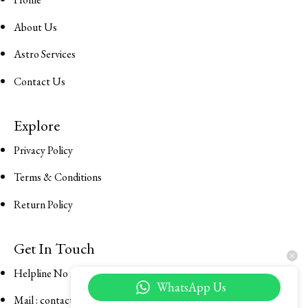
About Us
Astro Services
Contact Us
Explore
Privacy Policy
Terms & Conditions
Return Policy
Get In Touch
Helpline No : 917506021000
WhatsApp Us
Mail : contact@astrosteer.com