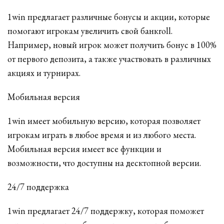
1win предлагает различные бонусы и акции, которые
помогают игрокам увеличить свой банкroll.
Например, новый игрок может получить бонус в 100%
от первого депозита, а также участвовать в различных
акциях и турнирах.
Мобильная версия
1win имеет мобильную версию, которая позволяет
игрокам играть в любое время и из любого места.
Мобильная версия имеет все функции и
возможности, что доступны на десктопной версии.
24/7 поддержка
1win предлагает 24/7 поддержку, которая поможет