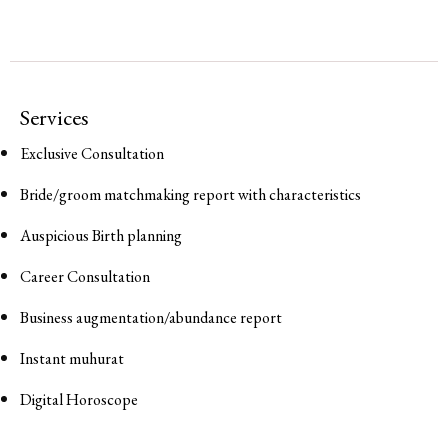
Services
Exclusive Consultation
Bride/groom matchmaking report with characteristics
Auspicious Birth planning
Career Consultation
Business augmentation/abundance report
Instant muhurat
Digital Horoscope