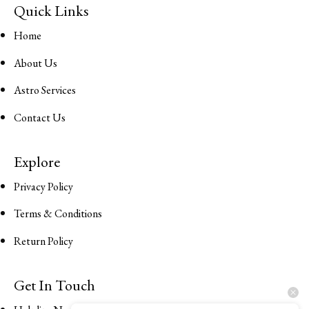
Quick Links
Home
About Us
Astro Services
Contact Us
Explore
Privacy Policy
Terms & Conditions
Return Policy
Get In Touch