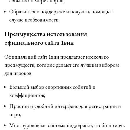
событиях в мире спорта;
Обратиться к поддержке и получить помощь в
случае необходимости.
Преимущества использования
официального сайта 1вин
Официальный сайт 1вин предлагает несколько
преимуществ, которые делают его лучшим выбором
для игроков:
Большой выбор спортивных событий и
коэффициентов;
Простой и удобный интерфейс для регистрации и
игры;
Многоуровневая система поддержки, чтобы помочь