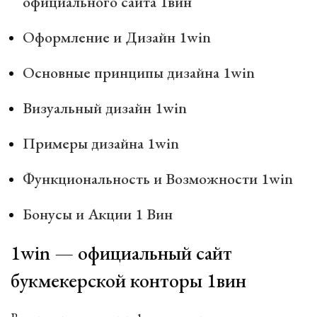
официального сайта 1вин
Оформление и Дизайн 1win
Основные принципы дизайна 1win
Визуальный дизайн 1win
Примеры дизайна 1win
Функциональность и Возможности 1win
Бонусы и Акции 1 Вин
1win — официальный сайт
букмекерской конторы 1вин