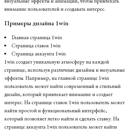
визуальные эффекты и анимации, чтобы привлекать
внимание пользователей и создавать интерес.
Примеры дизайна 1win
Главная страница 1win
Страница ставок 1win
Страница аккаунта 1win
1win создает уникальную атмосферу на каждой
странице, используя различные дизайны и визуальные
эффекты. Например, на главной странице 1win
пользователь может найти современный и стильный
дизайн, который привлекает внимание и создает
интерес. На странице ставок 1win пользователь может
найти простой и функциональный интерфейс,
который позволяет легко найти и сделать ставку. На
странице аккаунта 1win пользователь может найти