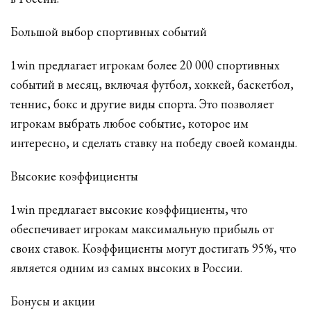
Большой выбор спортивных событий
1win предлагает игрокам более 20 000 спортивных
событий в месяц, включая футбол, хоккей, баскетбол,
теннис, бокс и другие виды спорта. Это позволяет
игрокам выбрать любое событие, которое им
интересно, и сделать ставку на победу своей команды.
Высокие коэффициенты
1win предлагает высокие коэффициенты, что
обеспечивает игрокам максимальную прибыль от
своих ставок. Коэффициенты могут достигать 95%, что
является одним из самых высоких в России.
Бонусы и акции