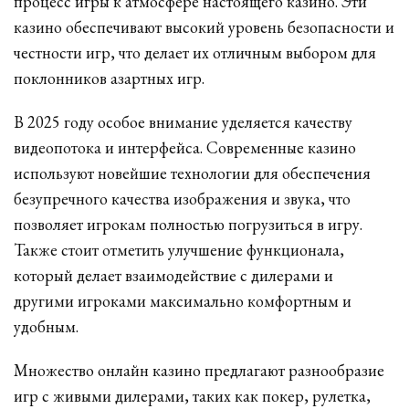
процесс игры к атмосфере настоящего казино. Эти
казино обеспечивают высокий уровень безопасности и
честности игр, что делает их отличным выбором для
поклонников азартных игр.
В 2025 году особое внимание уделяется качеству
видеопотока и интерфейса. Современные казино
используют новейшие технологии для обеспечения
безупречного качества изображения и звука, что
позволяет игрокам полностью погрузиться в игру.
Также стоит отметить улучшение функционала,
который делает взаимодействие с дилерами и
другими игроками максимально комфортным и
удобным.
Множество онлайн казино предлагают разнообразие
игр с живыми дилерами, таких как покер, рулетка,