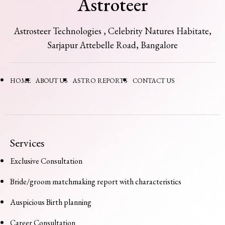
Astroteer
Astrosteer Technologies , Celebrity Natures Habitate,
Sarjapur Attebelle Road, Bangalore
HOME
ABOUT US
ASTRO REPORTS
CONTACT US
Services
Exclusive Consultation
Bride/groom matchmaking report with characteristics
Auspicious Birth planning
Career Consultation