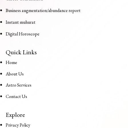
Business augmentation/abundance report
Instant muhurat
Digital Horoscope
Quick Links
Home
About Us
Astro Services
Contact Us
Explore
Privacy Policy