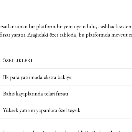
lı fırsatlar sunan bir platformdır. yeni üye ödülü, cashback si
e fırsat yaratır. Aşağıdaki özet tabloda, bu platformda mevcut 
ÖZELLIKLERI
İlk para yatırmada ekstra bakiye
Bahis kayıplarında telafi fırsatı
Yüksek yatırım yapanlara özel teşvik