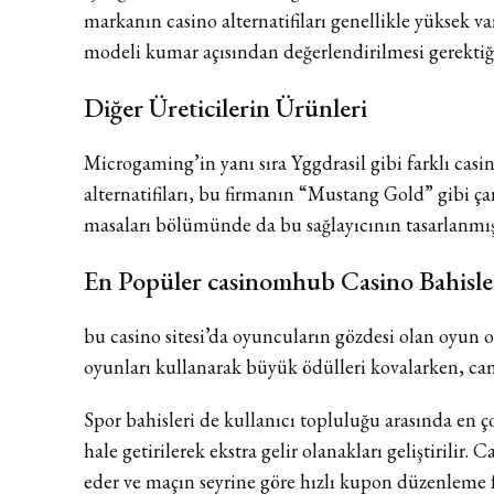
markanın casino alternatifiları genellikle yüksek v
modeli kumar açısından değerlendirilmesi gerektiği
Diğer Üreticilerin Ürünleri
Microgaming’in yanı sıra Yggdrasil gibi farklı cas
alternatifiları, bu firmanın “Mustang Gold” gibi çar
masaları bölümünde da bu sağlayıcının tasarlanmış o
En Popüler casinomhub Casino Bahisle
bu casino sitesi’da oyuncuların gözdesi olan oyun ops
oyunları kullanarak büyük ödülleri kovalarken, can
Spor bahisleri de kullanıcı topluluğu arasında en ç
hale getirilerek ekstra gelir olanakları geliştirilir
eder ve maçın seyrine göre hızlı kupon düzenleme fı