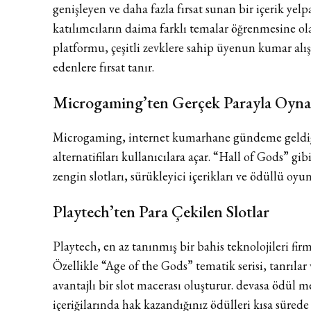
genişleyen ve daha fazla fırsat sunan bir içerik yelp
katılımcıların daima farklı temalar öğrenmesine olan
platformu, çeşitli zevklere sahip üyenun kumar alı
edenlere fırsat tanır.
Microgaming’ten Gerçek Parayla Oynan
Microgaming, internet kumarhane gündeme geldiğind
alternatifiları kullanıcılara açar. “Hall of Gods” gi
zengin slotları, sürükleyici içerikları ve ödüllü oy
Playtech’ten Para Çekilen Slotlar
Playtech, en az tanınmış bir bahis teknolojileri fi
Özellikle “Age of the Gods” tematik serisi, tanrılar
avantajlı bir slot macerası oluşturur. devasa ödül me
içeriğilarında hak kazandığınız ödülleri kısa sürede