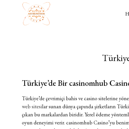
Türkiye
Türkiye’de Bir casinomhub Casin
Türkiye’de çevrimiçi bahis ve casino sitelerine yöne
web sitesi
lar sunan dünya çapında şirketların Türki
çıkan bu markalardan biridir. Yerel ödeme yöntemler
oyun deneyimi verir. casinomhub Casino’yu benimse