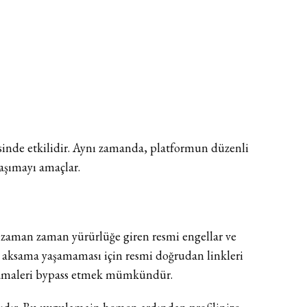
sinde etkilidir. Aynı zamanda, platformun düzenli
taşımayı amaçlar.
zaman zaman yürürlüğe giren resmi engellar ve
ın aksama yaşamaması için resmi doğrudan linkleri
ıtlamaleri bypass etmek mümkündür.