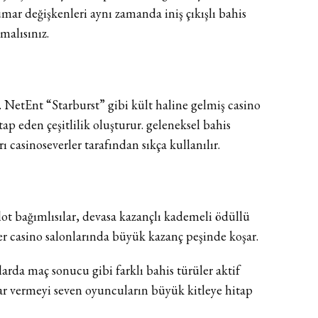
umar değişkenleri aynı zamanda iniş çıkışlı bahis
malısınız.
. NetEnt “Starburst” gibi kült haline gelmiş casino
ap eden çeşitlilik oluşturur. geleneksel bahis
casinoseverler tarafından sıkça kullanılır.
 slot bağımlısılar, devasa kazançlı kademeli ödüllü
er casino salonlarında büyük kazanç peşinde koşar.
arda maç sonucu gibi farklı bahis türüler aktif
 karar vermeyi seven oyuncuların büyük kitleye hitap