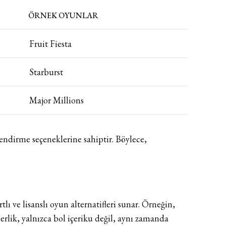
ÖRNEK OYUNLAR
Fruit Fiesta
Starburst
Major Millions
endirme seçeneklerine sahiptir. Böylece,
ı ve lisanslı oyun alternatifleri sunar. Örneğin,
erlik, yalnızca bol içeriku değil, aynı zamanda