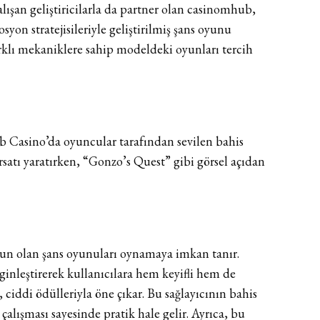
çalışan geliştiricilarla da partner olan casinomhub,
yon stratejisileriyle geliştirilmiş şans oyunu
arklı mekaniklere sahip modeldeki oyunları tercih
 Casino’da oyuncular tarafından sevilen bahis
fırsatı yaratırken, “Gonzo’s Quest” gibi görsel açıdan
uygun olan şans oyunuları oynamaya imkan tanır.
nginleştirerek kullanıcılara hem keyifli hem de
, ciddi ödülleriyla öne çıkar. Bu sağlayıcının bahis
çalışması sayesinde pratik hale gelir. Ayrıca, bu