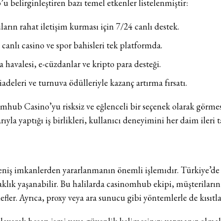
u belirginleştiren bazı temel etkenler listelenmiştir:
rın rahat iletişim kurması için 7/24 canlı destek.
 canlı casino ve spor bahisleri tek platformda.
 havalesi, e-cüzdanlar ve kripto para desteği.
adeleri ve turnuva ödülleriyle kazanç artırma fırsatı.
mhub Casino’yu risksiz ve eğlenceli bir seçenek olarak görme
ıyla yaptığı iş birlikleri, kullanıcı deneyimini her daim ileri 
iş imkanlerden yararlanmanın önemli işlemıdır. Türkiye’de 
ksaklık yaşanabilir. Bu halilarda casinomhub ekipi, müşterilar
efler. Ayrıca, proxy veya ara sunucu gibi yöntemlerle de kıs