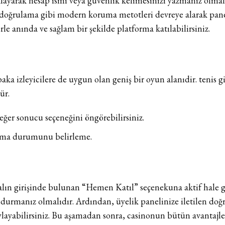
ıklayarak hesap ismi veya güvenlik kelimesinızı yazmanız olma
 doğrulama gibi modern koruma metotleri devreye alarak panella
rle anında ve sağlam bir şekilde platforma katılabilirsiniz.
a izleyicilere de uygun olan geniş bir oyun alanıdir. tenis gib
ür.
er sonucu seçeneğini öngörebilirsiniz.
aşma durumunu belirleme.
lın girişinde bulunan “Hemen Katıl” seçenekuna aktif hale g
oldurmanız olmalıdır. Ardından, üyelik panelinize iletilen do
layabilirsiniz. Bu aşamadan sonra, casinonun bütün avantajler