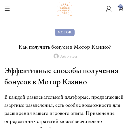
0
MOTOR
Как получить бонусы в Мотор Казино?
Astro Steer
Эффективные способы получения
бонусов в Мотор Казино
В каждой развлекательной платформе, предлагающей
азартные развлечения, есть особые возможности для
расширения вашего игрового опыта. Применение
определённых стратегий может значительно