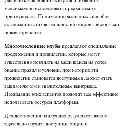
увеличить ваш общий выигрыш и позволить
максимально использовать предлагаемые
преимущества. Понимание различных способов
активизации этих возможностей откроет перед вами
новые горизонты.
Многочисленные клубы
предлагают специальные
предложения и привилегии, которые могут
существенно повлиять на ваши шансы на успех.
Знание правил и условий, при которых эти
привилегии становятся доступными, может стать
вашим ключом к значительным выигрыша.
Понимание этих аспектов позволит вам эффективно
использовать ресурсы платформы.
Для достижения наилучших результатов важно
тщательно изучить доступные опции и