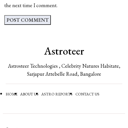
the next time I comment.
Astroteer
Astrosteer Technologies , Celebrity Natures Habitate,
Sarjapur Attebelle Road, Bangalore
HOME
ABOUT US
ASTRO REPORTS
CONTACT US