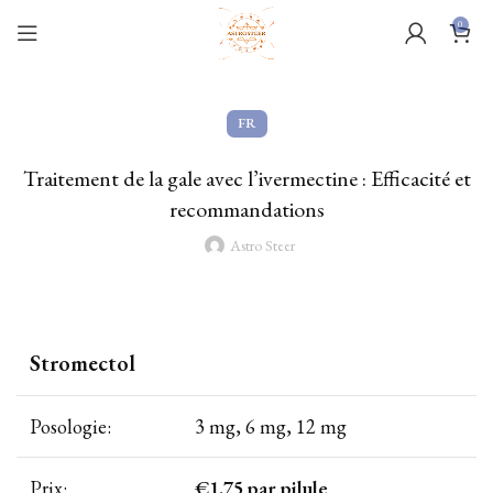
0
FR
Traitement de la gale avec l’ivermectine : Efficacité et
recommandations
Astro Steer
Stromectol
Posologie:
3 mg, 6 mg, 12 mg
Prix:
€1.75
par pilule