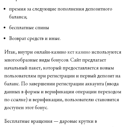
премия за следующие пополнения депозитного
баланса;
бесплатные спины
Возврат средств и иные.
Итак, внутри онлайн-казино
кет казино
используются
многообразные виды бонусов. Сайт предлагает
начальный пакет, который предоставляется новым
пользователям при регистрации и первый депозит на
баланс. По завершении регистрации аккаунта (ввода
данных в формы и верификации операции переходом
по ссылке) и верификации, пользователю становится
доступен этот бонус.
Бесплатные вращения — даровые крутки в