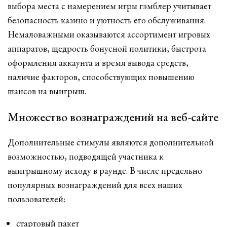
выбора места с намерением игры гэмблер учитывает
безопасность казино и уютность его обслуживания.
Немаловажными оказываются ассортимент игровых
аппаратов, щедрость бонусной политики, быстрота
оформления аккаунта и время вывода средств,
наличие факторов, способствующих повышению
шансов на выигрыш.
Множество вознаграждений на веб-сайте
Дополнительные стимулы являются дополнительной
возможностью, подводящей участника к
выигрышному исходу в раунде. В числе предельно
популярных вознаграждений для всех наших
пользователей:
стартовый пакет