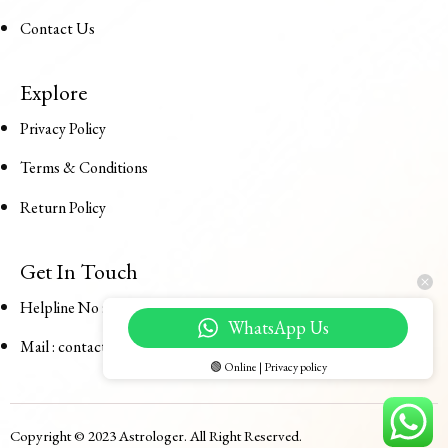
Contact Us
Explore
Privacy Policy
Terms & Conditions
Return Policy
Get In Touch
Helpline No : 917506021000
WhatsApp Us
Mail : contact@astrosteer.com
🟢 Online | Privacy policy
Copyright © 2023 Astrologer. All Right Reserved.