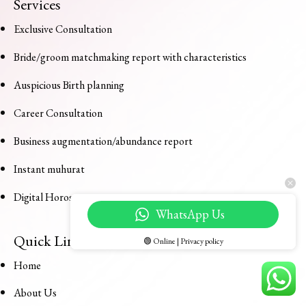
Services
Exclusive Consultation
Bride/groom matchmaking report with characteristics
Auspicious Birth planning
Career Consultation
Business augmentation/abundance report
Instant muhurat
Digital Horoscope
WhatsApp Us
Quick Links
🟢 Online | Privacy policy
Home
About Us