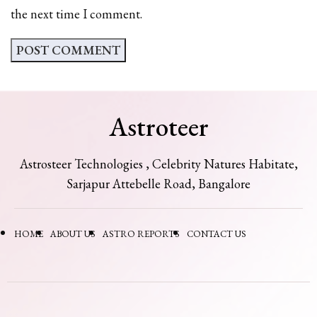
the next time I comment.
Astroteer
Astrosteer Technologies , Celebrity Natures Habitate,
Sarjapur Attebelle Road, Bangalore
HOME
ABOUT US
ASTRO REPORTS
CONTACT US