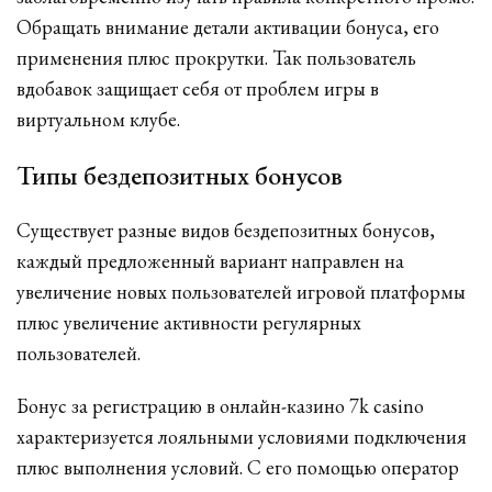
Обращать внимание детали активации бонуса, его
применения плюс прокрутки. Так пользователь
вдобавок защищает себя от проблем игры в
виртуальном клубе.
Типы бездепозитных бонусов
Существует разные видов бездепозитных бонусов,
каждый предложенный вариант направлен на
увеличение новых пользователей игровой платформы
плюс увеличение активности регулярных
пользователей.
Бонус за регистрацию в онлайн-казино 7k casino
характеризуется лояльными условиями подключения
плюс выполнения условий. С его помощью оператор