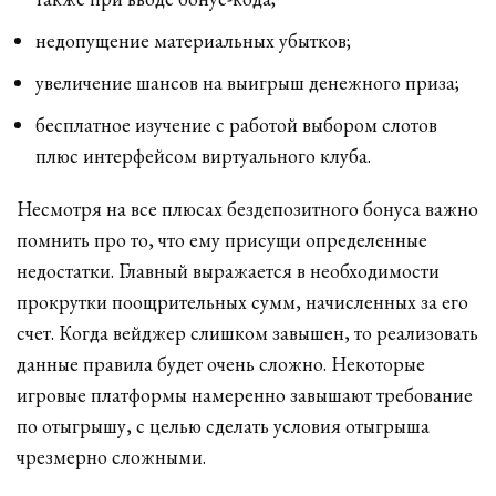
недопущение материальных убытков;
увеличение шансов на выигрыш денежного приза;
бесплатное изучение с работой выбором слотов
плюс интерфейсом виртуального клуба.
Несмотря на все плюсах бездепозитного бонуса важно
помнить про то, что ему присущи определенные
недостатки. Главный выражается в необходимости
прокрутки поощрительных сумм, начисленных за его
счет. Когда вейджер слишком завышен, то реализовать
данные правила будет очень сложно. Некоторые
игровые платформы намеренно завышают требование
по отыгрышу, с целью сделать условия отыгрыша
чрезмерно сложными.