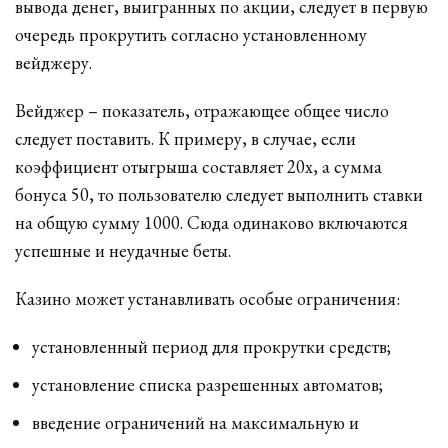
вывода денег, выигранных по акции, следует в первую
очередь прокрутить согласно установленному
вейджеру.
Вейджер – показатель, отражающее общее число
следует поставить. К примеру, в случае, если
коэффициент отыгрыша составляет 20x, а сумма
бонуса 50, то пользователю следует выполнить ставки
на общую сумму 1000. Сюда одинаково включаются
успешные и неудачные беты.
Казино может устанавливать особые ограничения:
установленный период для прокрутки средств;
установление списка разрешенных автоматов;
введение ограничений на максимальную и