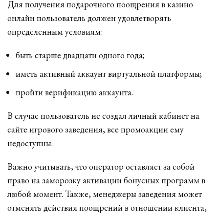
Для получения подарочного поощрения в казино
онлайн пользователь должен удовлетворять
определенным условиям:
быть старше двадцати одного года;
иметь активный аккаунт виртуальной платформы;
пройти верификацию аккаунта.
В случае пользователь не создал личный кабинет на
сайте игрового заведения, все промоакции ему
недоступны.
Важно учитывать, что оператор оставляет за собой
право на заморозку активации бонусных программ в
любой момент. Также, менеджеры заведения может
отменять действия поощрений в отношении клиента,