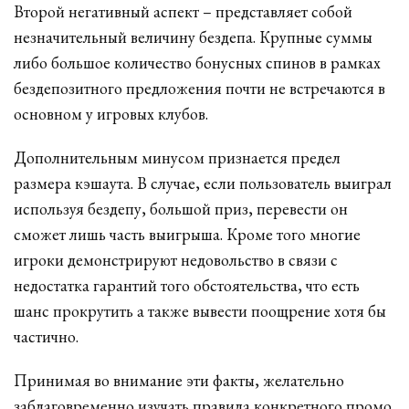
Второй негативный аспект – представляет собой
незначительный величину бездепа. Крупные суммы
либо большое количество бонусных спинов в рамках
бездепозитного предложения почти не встречаются в
основном у игровых клубов.
Дополнительным минусом признается предел
размера кэшаута. В случае, если пользователь выиграл
используя бездепу, большой приз, перевести он
сможет лишь часть выигрыша. Кроме того многие
игроки демонстрируют недовольство в связи с
недостатка гарантий того обстоятельства, что есть
шанс прокрутить а также вывести поощрение хотя бы
частично.
Принимая во внимание эти факты, желательно
заблаговременно изучать правила конкретного промо.