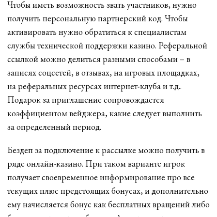
Чтобы иметь возможность звать участников, нужно
получить персональную партнерский код. Чтобы
активировать нужно обратиться к специалистам
службы технической поддержки казино. Реферальной
ссылкой можно делиться разными способами – в
записях соцсетей, в отзывах, на игровых площадках,
на реферальных ресурсах интернет-клуба и т.д..
Подарок за приглашение сопровождается
коэффициентом вейджера, какие следует выполнить
за определенный период.
Бездеп за подключение к рассылке можно получить в
ряде онлайн-казино. При таком варианте игрок
получает своевременное информирование про все
текущих плюс предстоящих бонусах, и дополнительно
ему начисляется бонус как бесплатных вращений либо