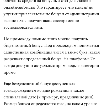
бонусных средств на бонусный счет для ставок в
онлайн-автоматы. Это гарантирует, что клиент не
упустит привлекательные бонусы от администрации
казино плюс получит шанс своевременно
воспользоваться ими.
По промокоду помимо этого можно получить
бездепозитный бонус. Под промокодом понимается
единственная комбинация чисел а также букв, какая
разрешает определенный бонус. На платформе 7к
всегда доступны актуальные промокоды в категории
промо.
Еще бездепозитный бонус доступен как
вознаграждением ко дню рождения а также
специальной дате (к примеру, праздничные дни).
Размер бонуса определяется того, на каком уровне