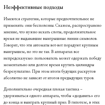
Неэффективные подходы
Имеются стратегии, которые предпочтительнее не
применять: они бесполезны. Скажем, распространено
мнение, что нужно искать слоты, продолжительное
время не выдававшие выигрышные линии символов.
Говорят, что эти автоматы вот-вот порадуют крупным
выигрышем, но это не так. В аппаратах все
непредсказуемо: пользователь может одержать победу
моментально или долгое время крутить цилиндры
безрезультатно. При этом итоги будущих раскрутов
абсолютно не зависят от итогов предыдущих туров.
Дополнительно очередная плохая тактика –
удерживаться одного аппарата, чтобы «додавить» его
до конца и выиграть крупный приз. В гипотезе, в этих