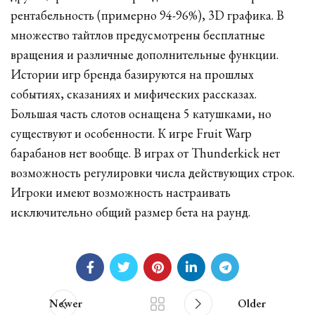
рентабельность (примерно 94-96%), 3D графика. В
множество тайтлов предусмотрены бесплатные
вращения и различные дополнительные функции.
Истории игр бренда базируются на прошлых
событиях, сказаниях и мифических рассказах.
Большая часть слотов оснащена 5 катушками, но
существуют и особенности. К игре Fruit Warp
барабанов нет вообще. В играх от Thunderkick нет
возможность регулировки числа действующих строк.
Игроки имеют возможность настраивать
исключительно общий размер бета на раунд.
Newer
Older