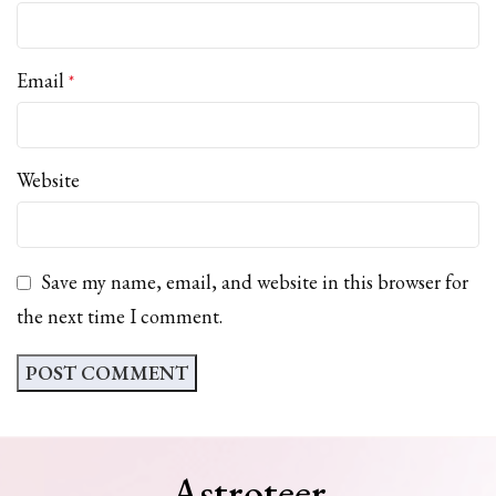
Email
*
Website
Save my name, email, and website in this browser for
the next time I comment.
Astroteer