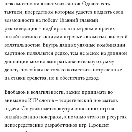
невозможно ни в каком из слотов. Однако есть
тактики, посредством которым удается поднять свои
возможности на победу. Главный главный
рекомендация – подбирать в
покердом
и прочих
онлайн казино с акциями игровые автоматы с высокой
волатильностью. Внутрь данных удачные комбинации
картинок появляются редко, тем не менее на длинной
дистанции можно выиграть значительную сумму
денег, способная не только возместить потраченные
на ставки средства, но и обеспечить доход.
Вдобавок к волатильности, важно принимать во
внимание RTP слотов – теоретический показатель
отдачи. Он указывается внутри описаниях игр на
онлайн-казино покердом, а помимо этого на ресурсах
непосредственно разработчиков игр. Процент