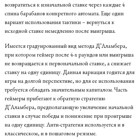
возвратиться к изначальной ставке через каждые 4
спина барабанов конкретного автомата. Еще один
вариант использования тактики – вернуться к
исходной ставке немедленно после выигрыша.
Имеется градуированный вид метода Д’Аламбера,
при котором геймер после 4-х раундов или выигрыша
не возвращается к первоначальной ставке, а снижает
ставку на одну единицу. Данная вариация годится для
игры на долгой перспективе, но для ее использования
требуется обладать значительным капиталом. Часть
геймеры прибегают к обратную стратегию
Д’Аламбера, предполагающую увеличение начальной
ставки в случае победы и понижение при проигрыше
на одну единицу. Анти-стратегия используется и в
классическом, и в пошаговом режиме.