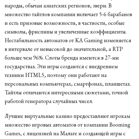
народы, обычаи азиатских регионов, звери. В
множество тайтлов компании включает 5-6 барабанов
и есть призовые возможности, в частности, особые
символы, фриспины и увеличенные коэффициенты.
Нестабильность автоматов от KA Gaming изменяется
в интервале от невысокой до значительной, а RTP
больше чем 96%. Слоты бренда имеются в 27-ми
государствах. Эти игры создаются с внедрением
техники HTML5, поэтому они работают на
персональных компьютерах, смартфонах, планшетах.
Тайтлы отличаются интересными сюжетами, точной
работой генератора случайных чисел.
Лучшие виртуальные казино предоставляют игрокам
множество игровых автоматов от компании Booming
Games, с лицензией на Мальте и создающей игры с