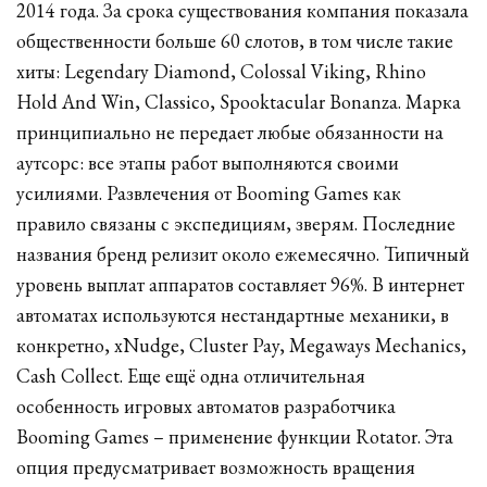
2014 года. За срока существования компания показала
общественности больше 60 слотов, в том числе такие
хиты: Legendary Diamond, Colossal Viking, Rhino
Hold And Win, Classico, Spooktacular Bonanza. Марка
принципиально не передает любые обязанности на
аутсорс: все этапы работ выполняются своими
усилиями. Развлечения от Booming Games как
правило связаны с экспедициям, зверям. Последние
названия бренд релизит около ежемесячно. Типичный
уровень выплат аппаратов составляет 96%. В интернет
автоматах используются нестандартные механики, в
конкретно, xNudge, Cluster Pay, Megaways Mechanics,
Cash Collect. Еще ещё одна отличительная
особенность игровых автоматов разработчика
Booming Games – применение функции Rotator. Эта
опция предусматривает возможность вращения