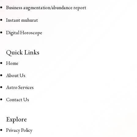
Business augmentation/abundance report
Instant muhurat
Digital Horoscope
Quick Links
Home
About Us
Astro Services
Contact Us
Explore
Privacy Policy