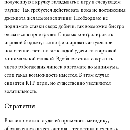
полученную выручку вкладывать в игру в следующем
раунде. Так требуется действовать пока не достижения
джекпота желаемой величины. Необходимо не
поднимать ставки сверх добычи: так возможно быстро
оказаться в проигрыше. С целью контролировать
игровой бюджет, важно фиксировать актуальное
положение счета после каждой удачи со стартовой
минимальной ставкой. Вдобавок стоит сократить
число работающих линеек в автомате до минимума,
если такая возможность имеется. В этом случае
снизится RTP игры, но существенно увеличится
волатильность.
Стратегия
В казино можно с удачей применять методику,
обозначенную в честь автора – теоретика и ученого,