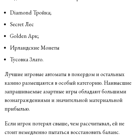
Diamond Тройка;
Secret Лес
Golden Арк;
Ирландские Монеты
Тусовка Злато.
Лучшие игровые автоматы в покердом и остальных
казино размещаются в особый категорию. Наивысшие
запрашиваемые азартные игры обладают большими
вознаграждениями и значительной материальной
прибылью.
Если игрок потерял свыше, чем рассчитывал, ей не
стоит немедленно пытаться восстановить баланс.