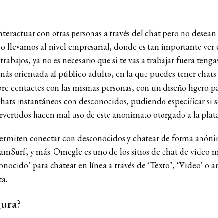
interactuar con otras personas a través del chat pero no desea
 lo llevamos al nivel empresarial, donde es tan importante ver
 trabajos, ya no es necesario que si te vas a trabajar fuera ten
más orientada al público adulto, en la que puedes tener chats y
re contactes con las mismas personas, con un diseño ligero par
chats instantáneos con desconocidos, pudiendo especificar si
ervertidos hacen mal uso de este anonimato otorgado a la plata
e permiten conectar con desconocidos y chatear de forma anón
f, y más. Omegle es uno de los sitios de chat de video má
onocido’ para chatear en línea a través de ‘Texto’, ‘Video’ o
ta.
gura?