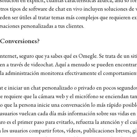
solución en explicit, cuántas características abarca, and so f
ros tipos de software de chat en vivo incluyen soluciones de vi
eden ser útiles al tratar temas más complejos que requieren e
aciones personalizadas a tus clientes.
 Conversiones?
 internet, seguro que ya sabes qué es Omegle. Se trata de un 
en a través de videochat. Aquí a menudo se pueden encontrar u
e la administración monitorea efectivamente el comportamient
at e iniciar un chat personalizado o privado en pocos segundos
tte requiere que la cámara web y el micrófono se enciendan tan
o que la persona inicie una conversación lo más rápido posibl
usuarios vuelcan cada día más información sobre sus vidas en l
aro es el primer paso para evitarlo, refuerza la atención y el c
los usuarios compartir fotos, vídeos, publicaciones breves, g