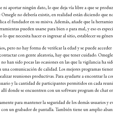
se ni aportar ningún dato, lo que deja vía libre a que se produz
Omegle no debería existir, en realidad están diciendo que no 
plica el fundador en su misiva. Además, añade que la herramien
ramientas pueden usarse para bien o para mal, y eso es especi
lo que necesita hacer es ingresar al sitio, establecer su géne
s, pero no hay forma de verificar la edad y se puede acceder
 contactar con gente aleatoria, hay que tener cuidado. Omegle
 no han sido pocas las ocasiones en las que la vigilancia ha s
con una comunicación de calidad. Los mejores programas tienen
ealizar reuniones productivas. Para ayudarte a encontrar la c
usuario y la cantidad de participantes permitidos en cada re
es allí donde se encuentren con un software program de chat en
amente para mantener la seguridad de los demás usuarios y evi
con un grabador de pantalla. También tiene un amplio abani