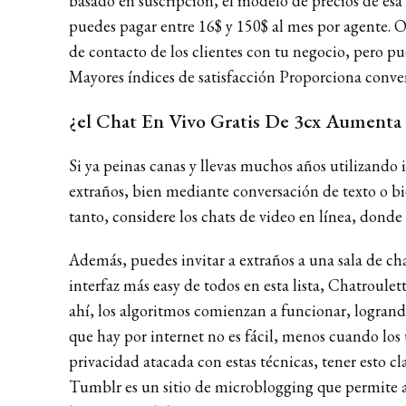
basado en suscripción, el modelo de precios de esa 
puedes pagar entre 16$ y 150$ al mes por agente. Ot
de contacto de los clientes con tu negocio, pero pu
Mayores índices de satisfacción Proporciona convers
¿el Chat En Vivo Gratis De 3cx Aumenta
Si ya peinas canas y llevas muchos años utilizando
extraños, bien mediante conversación de texto o bi
tanto, considere los chats de video en línea, dond
Además, puedes invitar a extraños a una sala de ch
interfaz más easy de todos en esta lista, Chatroule
ahí, los algoritmos comienzan a funcionar, logrand
que hay por internet no es fácil, menos cuando los 
privacidad atacada con estas técnicas, tener esto cl
Tumblr es un sitio de microblogging que permite a 