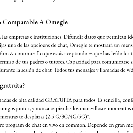
eb Comparable A Omegle
las empresas e instituciones. Difundir datos que permitan ide
as una de las opcioens de chat, Omegle te mostrará un mensaje
firm & continue. Lo que estás aceptando es que has leído los t
 permiso de tus padres o tutores. Capacidad para comunicarse 
rante la sesión de chat. Todos tus mensajes y llamadas de víd
 gratuita?
madas de alta calidad GRATUITA para todos. Es sencilla, confi
 amigos juntos, y nunca te pierdas los maravillosos momentos 
mientras te desplazas (2,5 G/3G/4G/5G)*.
ware program de chat en vivo en common. Depende en gran medid