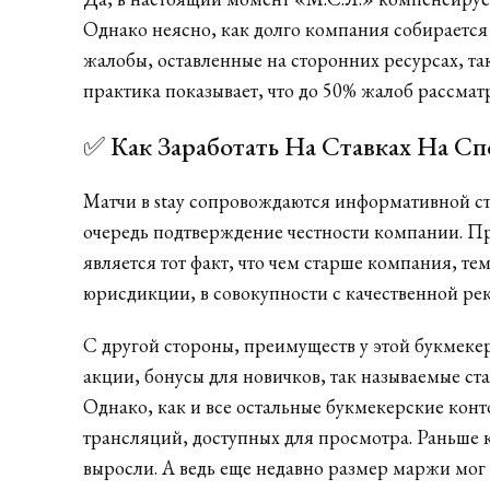
Однако неясно, как долго компания собирается
жалобы, оставленные на сторонних ресурсах, та
практика показывает, что до 50% жалоб рассматр
✅ Как Заработать На Ставках На С
Матчи в stay сопровождаются информативной ст
очередь подтверждение честности компании. Пр
является тот факт, что чем старше компания, те
юрисдикции, в совокупности с качественной р
С другой стороны, преимуществ у этой букмеке
акции, бонусы для новичков, так называемые ст
Однако, как и все остальные букмекерские конто
трансляций, доступных для просмотра. Раньше 
выросли. А ведь еще недавно размер маржи мог