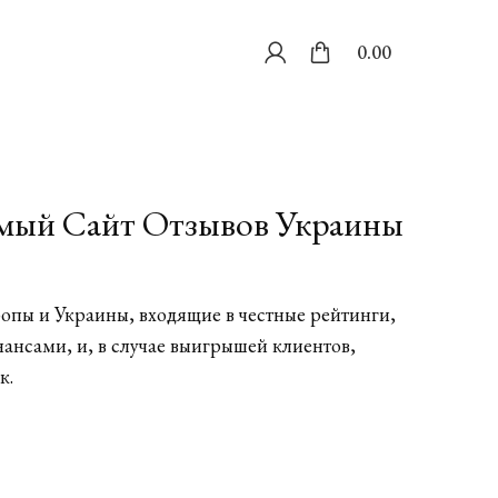
0.00
имый Сайт Отзывов Украины
опы и Украины, входящие в честные рейтинги,
ансами, и, в случае выигрышей клиентов,
к.