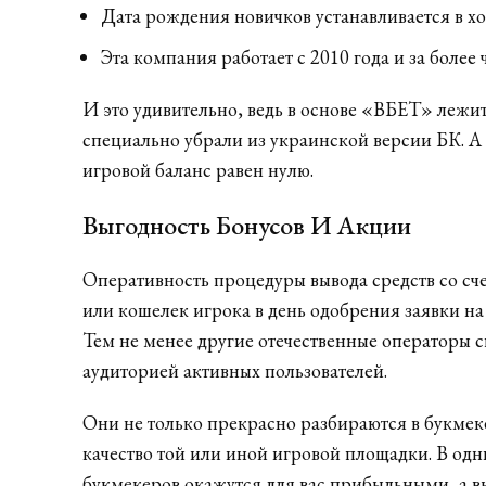
Дата рождения новичков устанавливается в х
Эта компания работает с 2010 года и за более
И это удивительно, ведь в основе «ВБЕТ» лежит
специально убрали из украинской версии БК. А
игровой баланс равен нулю.
Выгодность Бонусов И Акции
Оперативность процедуры вывода средств со сче
или кошелек игрока в день одобрения заявки н
Тем не менее другие отечественные операторы 
аудиторией активных пользователей.
Они не только прекрасно разбираются в букмек
качество той или иной игровой площадки. В одн
букмекеров окажутся для вас прибыльными, а вы