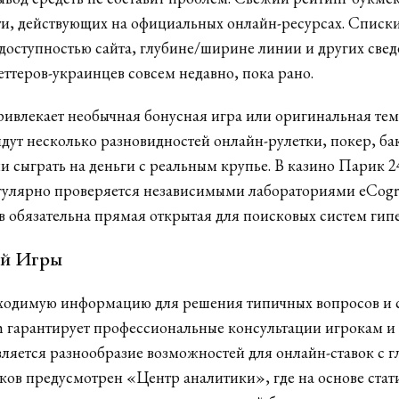
ти, действующих на официальных онлайн-ресурсах. Списки
доступностью сайта, глубине/ширине линии и других свед
еттеров-украинцев совсем недавно, пока рано.
привлекает необычная бонусная игра или оригинальная тема
дут несколько разновидностей онлайн-рулетки, покер, бак
сыграть на деньги с реальным крупье. В казино Парик 24
регулярно проверяется независимыми лабораториями eCogr
 обязательна прямая открытая для поисковых систем гипер
ой Игры
бходимую информацию для решения типичных вопросов и 
h гарантирует профессиональные консультации игрокам и 
ляется разнообразие возможностей для онлайн-ставок с г
ов предусмотрен «Центр аналитики», где на основе стат