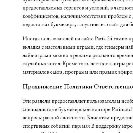
предоставляемых сервисов и условий, в частнос
коэффициентов, наличии/отсутствии проблем с 
недостатках букмекера, запустившего сайт для б
Иногда пользователей на сайте Parik 24 casino 
вкладка с настольными играми, где геймеры най
лайв-играми можно в режиме реального времени 
случайных чисел. Кроме того, честность игры 
материалов сайта, программ или прямых эфиров
Продвижение Политики Ответственн
Эти разделы предоставляют пользователям нео
специалистов в букмекерской конторе Parimatc
вопросы разной сложности. Клиентам предостав
спортивных событий.
пврімач
В поддержку игрок