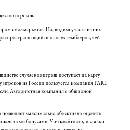
щество игроков.
ором смолмаркетов. Но, видимо, часть из них
 распространяющийся на всех гемблеров, чей
ьшинстве случаев выигрыш поступает на карту
у игроков из России пользуется компания PARI.
асли. Авторитетная компания с обширной
то позволяет максимально объективно оценить
циальными бонусами. Учитывайте это, и ставки
еров составлялся, исходя из реально