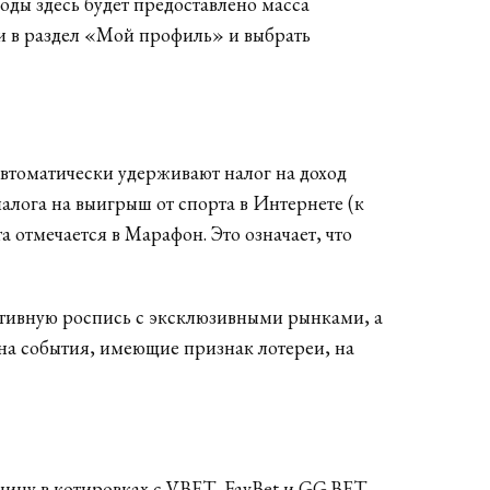
годы здесь будет предоставлено масса
ти в раздел «Мой профиль» и выбрать
втоматически удерживают налог на доход
лога на выигрыш от спорта в Интернете (к
отмечается в Марафон. Это означает, что
ативную роспись с эксклюзивными рынками, а
на события, имеющие признак лотереи, на
ицу в котировках с VBET, FavBet и GG.BET.