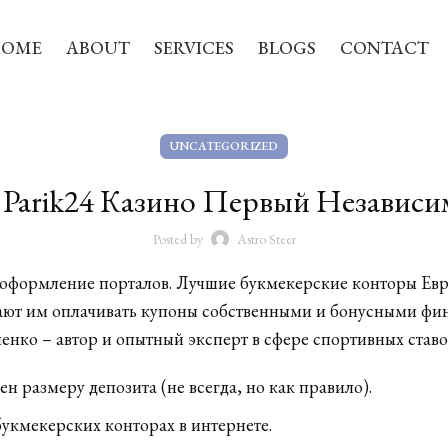
HOME
ABOUT
SERVICES
BLOGS
CONTACT
UNCATEGORIZED
 Parik24 Казино Первый Независ
Posted by
Astro Steer
 оформление порталов. Лучшие букмекерские конторы Евр
ают им оплачивать купоны собственными и бонусными фин
енко – автор и опытный эксперт в сфере спортивных ставо
н размеру депозита (не всегда, но как правило).
букмекерских конторах в интернете.