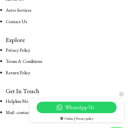
Astro Services
Contact Us
Explore
Privacy Policy
Terms & Conditions
Return Policy
Get In Touch
Helpline No : 917506021000
WhatsApp Us
Mail : contact@astrosteer.com
🟢 Online | Privacy policy