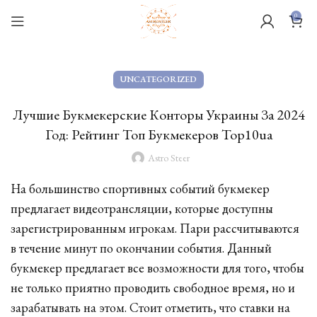
0
UNCATEGORIZED
Лучшие Букмекерские Конторы Украины За 2024
Год: Рейтинг Топ Букмекеров Top10ua
Astro Steer
На большинство спортивных событий букмекер
предлагает видеотрансляции, которые доступны
зарегистрированным игрокам. Пари рассчитываются
в течение минут по окончании события. Данный
букмекер предлагает все возможности для того, чтобы
не только приятно проводить свободное время, но и
зарабатывать на этом. Стоит отметить, что ставки на