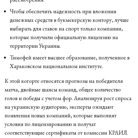
Чтобы обеспечить надежность при вложении
денежных средств в букмекерскую контору, лучше
выбирать для ставок на спорт только компании,
которые получили официальную лицензию на
территории Украины.
Тимофей имеет высшее образование, полученное в
Харьковском национальном институте.
К этой когорте относятся прогнозы на победителя
матча, двойные шансы команд, общее количество
голов и победы с учетом фор. Анализируя рост спроса
на украинскую аудиторию, эксперты ожидают
появления новых компаний, которые выполнят
условия по лицензированию и получат
соответствующие сертификаты от комиссии КРАИЛ.