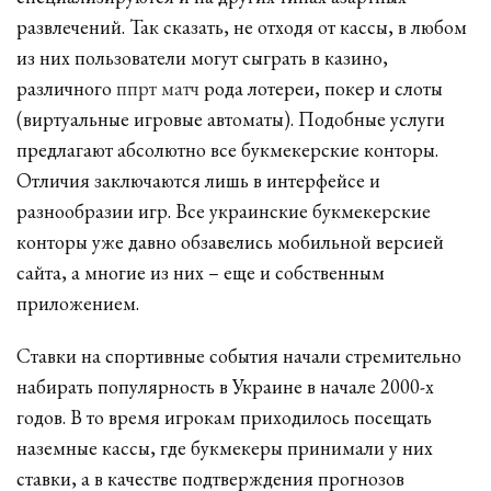
развлечений. Так сказать, не отходя от кассы, в любом
из них пользователи могут сыграть в казино,
различного
ппрт матч
рода лотереи, покер и слоты
(виртуальные игровые автоматы). Подобные услуги
предлагают абсолютно все букмекерские конторы.
Отличия заключаются лишь в интерфейсе и
разнообразии игр. Все украинские букмекерские
конторы уже давно обзавелись мобильной версией
сайта, а многие из них – еще и собственным
приложением.
Ставки на спортивные события начали стремительно
набирать популярность в Украине в начале 2000-х
годов. В то время игрокам приходилось посещать
наземные кассы, где букмекеры принимали у них
ставки, а в качестве подтверждения прогнозов