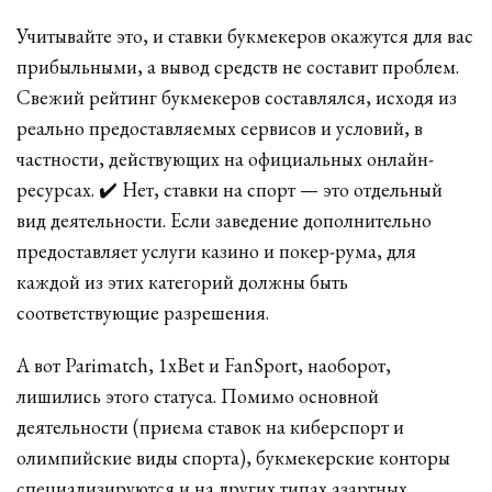
Учитывайте это, и ставки букмекеров окажутся для вас
прибыльными, а вывод средств не составит проблем.
Свежий рейтинг букмекеров составлялся, исходя из
реально предоставляемых сервисов и условий, в
частности, действующих на официальных онлайн-
ресурсах. ✔️ Нет, ставки на спорт — это отдельный
вид деятельности. Если заведение дополнительно
предоставляет услуги казино и покер-рума, для
каждой из этих категорий должны быть
соответствующие разрешения.
А вот Parimatch, 1xBet и FanSport, наоборот,
лишились этого статуса. Помимо основной
деятельности (приема ставок на киберспорт и
олимпийские виды спорта), букмекерские конторы
специализируются и на других типах азартных