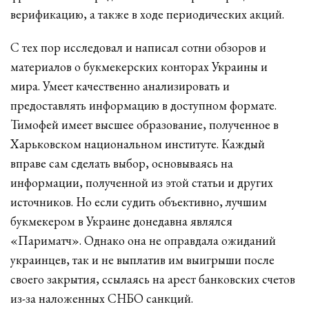
верификацию, а также в ходе периодических акций.
С тех пор исследовал и написал сотни обзоров и
материалов о букмекерских конторах Украины и
мира. Умеет качественно анализировать и
предоставлять информацию в доступном формате.
Тимофей имеет высшее образование, полученное в
Харьковском национальном институте. Каждый
вправе сам сделать выбор, основываясь на
информации, полученной из этой статьи и других
источников. Но если судить объективно, лучшим
букмекером в Украине донедавна являлся
«Париматч». Однако она не оправдала ожиданий
украинцев, так и не выплатив им выигрыши после
своего закрытия, ссылаясь на арест банковских счетов
из-за наложенных СНБО санкций.