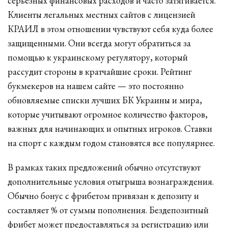
серьезных финансовых расходов и часто затягивается.
Клиенты легальных местных сайтов с лицензией
КРАИЛ в этом отношении чувствуют себя куда более
защищенными. Они всегда могут обратиться за
помощью к украинскому регулятору, который
рассудит стороны в кратчайшие сроки. Рейтинг
букмекеров на нашем сайте — это постоянно
обновляемые списки лучших БК Украины и мира,
которые учитывают огромное количество факторов,
важных для начинающих и опытных игроков. Ставки
на спорт с каждым годом становятся все популярнее.
В рамках таких предложений обычно отсутствуют
дополнительные условия отыгрыша вознаграждения.
Обычно бонус с фрибетом привязан к депозиту и
составляет % от суммы пополнения. Бездепозитный
фрибет может предоставляться за регистрацию или