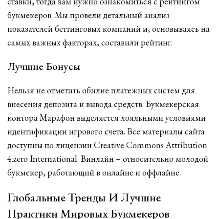
ставки, тогда вам нужно ознакомиться с рейтингом
букмекеров. Мы провели детальный анализ
показателей беттинговых компаний и, основываясь на
самых важных факторах, составили рейтинг.
Лучшие Бонусы
Нельзя не отметить обилие платежных систем для
внесения депозита и вывода средств. Букмекерская
контора Марафон выделяется лояльными условиями
идентификации игрового счета. Все материалы сайта
доступны по лицензии Creative Commons Attribution
4.zero International. Винлайн – относительно молодой
букмекер, работающий в онлайне и оффлайне.
Глобальные Тренды И Лучшие
Практики Мировых Букмекеров